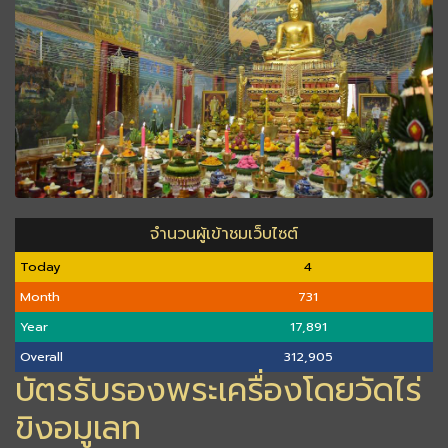
จำนวนผู้เข้าชมเว็บไซต์
Today
4
Month
731
Year
17,891
Overall
312,905
บัตรรับรองพระเครื่องโดยวัดไร่
ขิงอมูเลท