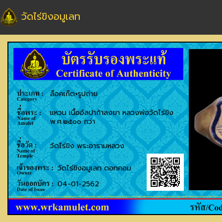
วัดไร่ขิงอมูเลท
ล็อคเก็ต+รูปถ่าย
แหวน เนื้ออัลปาก้าลงยา หลวงพ่อวัดไร่ขิง
พ.ศ.๒๕๐๐ กว่า
วัดไร่ขิง พระอารามหลวง
วัดไร่ขิงอมูเลท ดอทคอม
04-01-2562