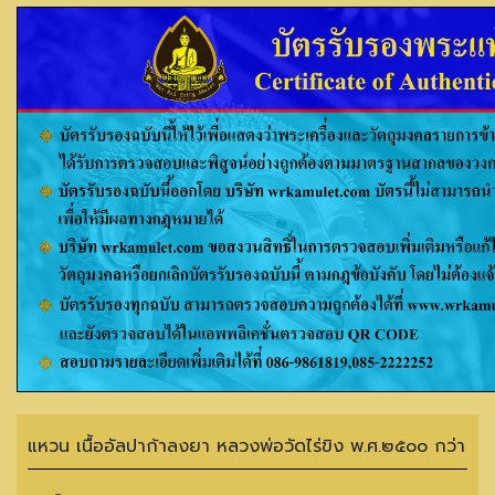
แหวน เนื้ออัลปาก้าลงยา หลวงพ่อวัดไร่ขิง พ.ศ.๒๕๐๐ กว่า