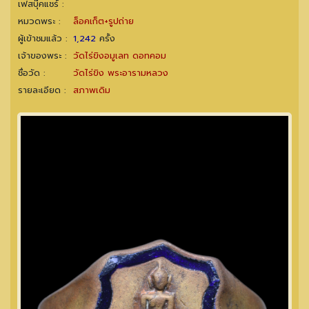
เฟสบุ๊คแชร์ :
หมวดพระ :
ล็อคเก็ต+รูปถ่าย
ผู้เข้าชมแล้ว :
1,242
ครั้ง
เจ้าของพระ :
วัดไร่ขิงอมูเลท ดอทคอม
ชื่อวัด :
วัดไร่ขิง พระอารามหลวง
รายละเอียด :
สภาพเดิม