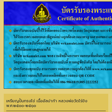
เหรียญปั้มทรงไข่ เนื้ออัลปาก้า หลวงพ่อวัดไร่ขิง
พ.ศ.๒๕๐๐-๒๕๑๐