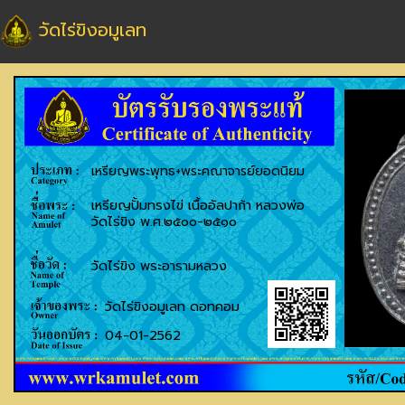
วัดไร่ขิงอมูเลท
เหรียญพระพุทธ+พระคณาจารย์ยอดนิยม
เหรียญปั้มทรงไข่ เนื้ออัลปาก้า หลวงพ่อ
วัดไร่ขิง พ.ศ.๒๕๐๐-๒๕๑๐
วัดไร่ขิง พระอารามหลวง
วัดไร่ขิงอมูเลท ดอทคอม
04-01-2562