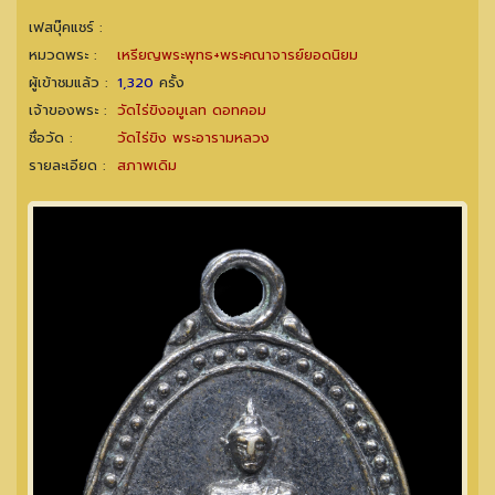
เฟสบุ๊คแชร์ :
หมวดพระ :
เหรียญพระพุทธ+พระคณาจารย์ยอดนิยม
ผู้เข้าชมแล้ว :
1,320
ครั้ง
เจ้าของพระ :
วัดไร่ขิงอมูเลท ดอทคอม
ชื่อวัด :
วัดไร่ขิง พระอารามหลวง
รายละเอียด :
สภาพเดิม