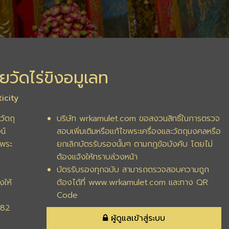
ยวัดไร่ขิงอมูเลท
icity
วัตถุ
บริษัท wrkamulet.com ขอสงวนสิทธิ์ในการตรวจ
น์
สอบเพิ่มเติมหรือแก้ไขพระเครื่องและวัตถุมงคลหรือ
พระ
ยกเลิกบัตรรับรองนั้นๆ ตามกฎข้อบังคับ โดยไม่
ต้องแจ้งให้ทราบล่วงหน้า
บัตรรับรองทุกฉบับ สามารถตรวจสอบความถูก
งให้
ต้องได้ที่ www.wrkamulet.com และทาง QR
Code
282
ผู้ดูแลเข้าสู่ระบบ