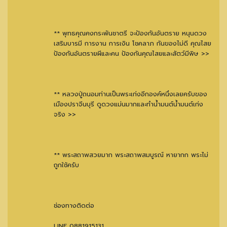
** พุทธคุณคงกระพันชาตรี จะป้องกันอันตราย หนุนดวง
เสริมบารมี การงาน การเงิน โชคลาภ กันของไม่ดี คุณไสย
ป้องกันอันตรายผีและคน ป้องกันคุณไสยและสัตว์มีพิษ >>
** หลวงปู่ถนอมท่านเป็นพระเก่งอีกองค์หนึ่งเลยครับของ
เมืองปราจีนบุรี ดูดวงแม่นมากและทำน้ำมนต์น้ำมนต์เก่ง
จริง >>
** พระสถาพสวยมาก พระสถาพสมบูรณ์ หายากก พระไม่
ถูกใช้ครับ
ช่องทางติดต่อ
LINE 0881915131