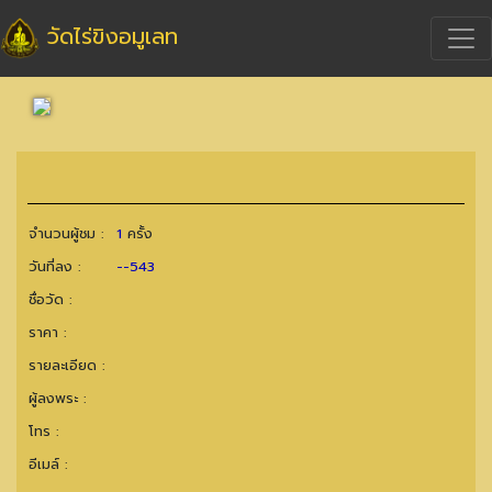
วัดไร่ขิงอมูเลท
จำนวนผู้ชม :
1
ครั้ง
วันที่ลง :
--543
ชื่อวัด :
ราคา :
รายละเอียด :
ผู้ลงพระ :
โทร :
อีเมล์ :