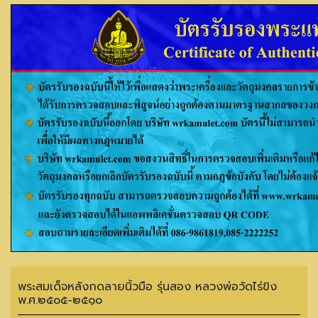
พระสมเด็จหลังกดลายนิ้วมือ รุ่นสอง หลวงพ่อวัดไร่ขิง
พ.ศ.๒๕๐๕-๒๕๑๐