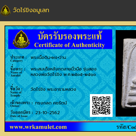
วัดไร่ขิงอมูเลท
พระเนื้อดิน+ผง+ว่าน
พระสมเด็จหลังกดลายนิ้วมือ รุ่นสอง
หลวงพ่อวัดไร่ขิง พ.ศ.๒๕๐๕-๒๕๑๐
วัดไร่ขิง พระอารามหลวง
ทรงกลด คชรัตน์
23-10-2562