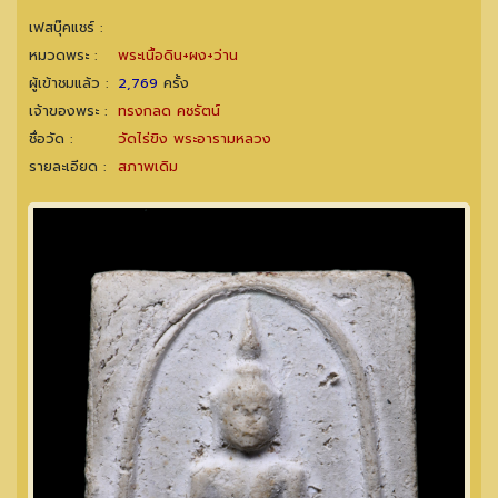
เฟสบุ๊คแชร์ :
หมวดพระ :
พระเนื้อดิน+ผง+ว่าน
ผู้เข้าชมแล้ว :
2,769
ครั้ง
เจ้าของพระ :
ทรงกลด คชรัตน์
ชื่อวัด :
วัดไร่ขิง พระอารามหลวง
รายละเอียด :
สภาพเดิม