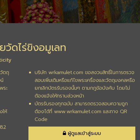
ยวัดไร่ขิงอมูเลท
icity
วัตถุ
บริษัท wrkamulet.com ขอสงวนสิทธิ์ในการตรวจ
น์
สอบเพิ่มเติมหรือแก้ไขพระเครื่องและวัตถุมงคลหรือ
พระ
ยกเลิกบัตรรับรองนั้นๆ ตามกฎข้อบังคับ โดยไม่
ต้องแจ้งให้ทราบล่วงหน้า
บัตรรับรองทุกฉบับ สามารถตรวจสอบความถูก
งให้
ต้องได้ที่ www.wrkamulet.com และทาง QR
Code
282
ผู้ดูแลเข้าสู่ระบบ