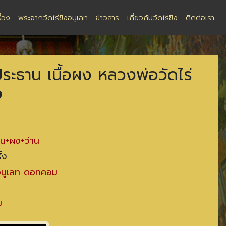
ื่อง
พระจากวัดไร่ขิงอมูเลท
ข่าวสาร
เกี่ยวกับวัดไร่ขิง
ติดต่อเรา
ระธาน เนื้อผง หลวงพ่อวัดไร่
๒
ดิน+ผง+ว่าน
้ง
งอมูเลท ดอทคอม
ม