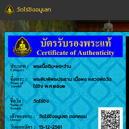
วัดไร่ขิงอมูเลท
พระเนื้อดิน+ผง+ว่าน
พระพิมพ์พระประธาน เนื้อผง หลวงพ่อวัด
ไร่ขิง พ.ศ.๒๕๑๒
วัดไร่ขิง
วัดไร่ขิงอมูเลท ดอทคอม
15-12-2561