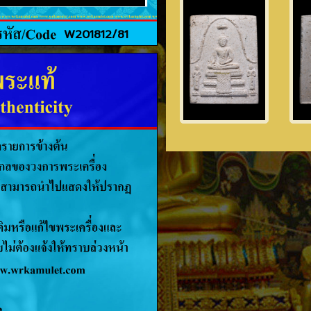
W201812/81