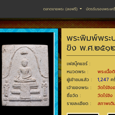
ตลาดขายพระ (ลงฟรี)
บัตรรับรองพระเคร
พระพิมพ์พระป
ขิง พ.ศ.๒๕๑
เฟสบุ๊คแชร์ :
หมวดพระ :
พระเนื้อ
ผู้เข้าชมแล้ว :
1,247
ครั
เจ้าของพระ :
วัดไร่ขิ
ชื่อวัด :
วัดไร่ขิง
รายละเอียด :
สภาพเดิ